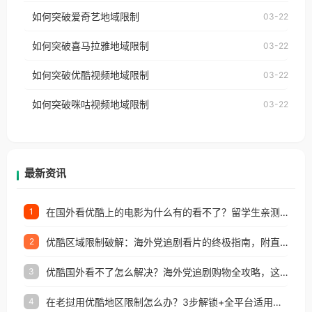
乐，却突然弹出“由于版权限制，您所在的地区无法
使用番茄回国加速器，即可解决「海外用户收听腾讯
如何突破爱奇艺地域限制
03-22
播放”的提示语。 海外用户如香港、澳门、台湾、美
视频地区版权限制」的问题，无论人在香港、澳门、
国、加拿大、澳大利亚、欧洲等国家和地区时，网易
如何突破喜马拉雅地域限制
03-22
台湾、美国、加拿大、澳大利亚、欧洲等国家和地区
云音乐也会像其他音乐平台一样，出现地区及版权限
工作、留学、定居等，都可以使用，不再因地区和版
如何突破优酷视频地域限制
03-22
制问题，且仅能在中国大陆地区播放。 遇到这个问题
权限制所困扰。
的朋友们，使用番茄回国加速器，即可解决「海外用
如何突破咪咕视频地域限制
03-22
户收听网易云音乐地区版权限制」的问题，无论人在
香港、澳门、台湾、美国、加拿大、澳大利亚、欧洲
等国家和地区工作、留学、定居等，都可以使用，不
再因地区和版权限制所困扰。
最新资讯
在国外看优酷上的电影为什么有的看不了？留学生亲测有效的回国加速方案
1
优酷区域限制破解：海外党追剧看片的终极指南，附直播欧冠+1905电影网解决方案
2
优酷国外看不了怎么解决？海外党追剧购物全攻略，这招亲测有效！
3
在老挝用优酷地区限制怎么办？3步解锁+全平台适用的回国加速器指南
4