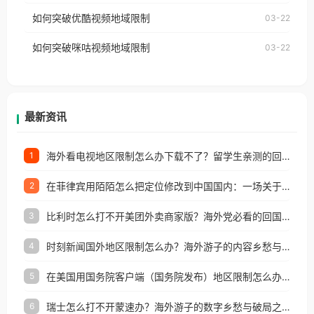
工作、留学、定居等，都可以使用，不再因地区和版
如何突破优酷视频地域限制
03-22
制问题，且仅能在中国大陆地区播放。 遇到这个问题
权限制所困扰。
的朋友们，使用番茄回国加速器，即可解决「海外用
如何突破咪咕视频地域限制
03-22
户收听网易云音乐地区版权限制」的问题，无论人在
香港、澳门、台湾、美国、加拿大、澳大利亚、欧洲
等国家和地区工作、留学、定居等，都可以使用，不
再因地区和版权限制所困扰。
最新资讯
海外看电视地区限制怎么办下载不了？留学生亲测的回国加速方案（附2026世界杯观赛技巧）
1
在菲律宾用陌陌怎么把定位修改到中国国内：一场关于归属感与连接的探索
2
比利时怎么打不开美团外卖商家版？海外党必看的回国加速全攻略
3
时刻新闻国外地区限制怎么办？海外游子的内容乡愁与破局之路
4
在美国用国务院客户端（国务院发布）地区限制怎么办？3步解决海外看国内内容难题
5
瑞士怎么打不开蒙速办？海外游子的数字乡愁与破局之路
6