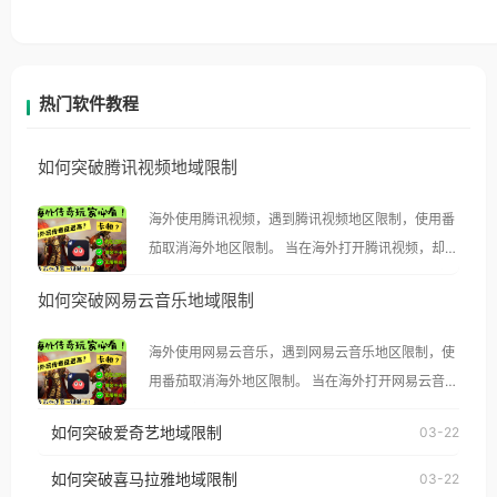
热门软件教程
如何突破腾讯视频地域限制
海外使用腾讯视频，遇到腾讯视频地区限制，使用番
茄取消海外地区限制。 当在海外打开腾讯视频，却突
然弹出“由于版权限制，您所在的地区无法播放”的提
如何突破网易云音乐地域限制
示语。 海外用户如香港、澳门、台湾、美国、加拿
大、澳大利亚、欧洲等国家和地区时，腾讯视频也会
海外使用网易云音乐，遇到网易云音乐地区限制，使
像其他音乐平台一样，出现地区及版权限制问题，且
用番茄取消海外地区限制。 当在海外打开网易云音
仅能在中国大陆地区播放。 遇到这个问题的朋友们，
乐，却突然弹出“由于版权限制，您所在的地区无法
使用番茄回国加速器，即可解决「海外用户收听腾讯
如何突破爱奇艺地域限制
03-22
播放”的提示语。 海外用户如香港、澳门、台湾、美
视频地区版权限制」的问题，无论人在香港、澳门、
国、加拿大、澳大利亚、欧洲等国家和地区时，网易
如何突破喜马拉雅地域限制
03-22
台湾、美国、加拿大、澳大利亚、欧洲等国家和地区
云音乐也会像其他音乐平台一样，出现地区及版权限