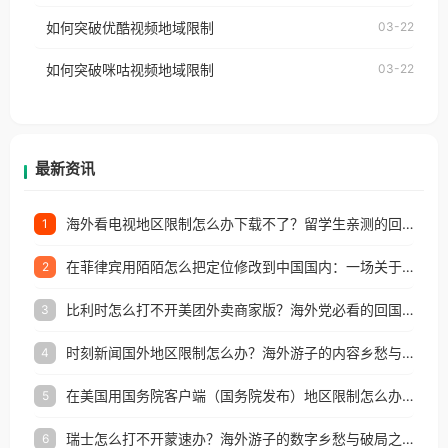
云音乐也会像其他音乐平台一样，出现地区及版权限
工作、留学、定居等，都可以使用，不再因地区和版
如何突破优酷视频地域限制
03-22
制问题，且仅能在中国大陆地区播放。 遇到这个问题
权限制所困扰。
的朋友们，使用番茄回国加速器，即可解决「海外用
如何突破咪咕视频地域限制
03-22
户收听网易云音乐地区版权限制」的问题，无论人在
香港、澳门、台湾、美国、加拿大、澳大利亚、欧洲
等国家和地区工作、留学、定居等，都可以使用，不
再因地区和版权限制所困扰。
最新资讯
海外看电视地区限制怎么办下载不了？留学生亲测的回国加速方案（附2026世界杯观赛技巧）
1
在菲律宾用陌陌怎么把定位修改到中国国内：一场关于归属感与连接的探索
2
比利时怎么打不开美团外卖商家版？海外党必看的回国加速全攻略
3
时刻新闻国外地区限制怎么办？海外游子的内容乡愁与破局之路
4
在美国用国务院客户端（国务院发布）地区限制怎么办？3步解决海外看国内内容难题
5
瑞士怎么打不开蒙速办？海外游子的数字乡愁与破局之路
6