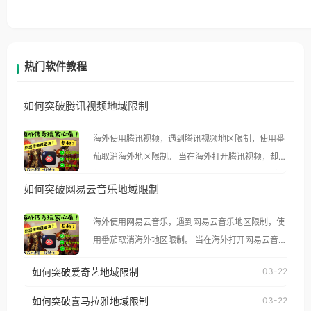
热门软件教程
如何突破腾讯视频地域限制
海外使用腾讯视频，遇到腾讯视频地区限制，使用番
茄取消海外地区限制。 当在海外打开腾讯视频，却突
然弹出“由于版权限制，您所在的地区无法播放”的提
如何突破网易云音乐地域限制
示语。 海外用户如香港、澳门、台湾、美国、加拿
大、澳大利亚、欧洲等国家和地区时，腾讯视频也会
海外使用网易云音乐，遇到网易云音乐地区限制，使
像其他音乐平台一样，出现地区及版权限制问题，且
用番茄取消海外地区限制。 当在海外打开网易云音
仅能在中国大陆地区播放。 遇到这个问题的朋友们，
乐，却突然弹出“由于版权限制，您所在的地区无法
使用番茄回国加速器，即可解决「海外用户收听腾讯
如何突破爱奇艺地域限制
03-22
播放”的提示语。 海外用户如香港、澳门、台湾、美
视频地区版权限制」的问题，无论人在香港、澳门、
国、加拿大、澳大利亚、欧洲等国家和地区时，网易
如何突破喜马拉雅地域限制
03-22
台湾、美国、加拿大、澳大利亚、欧洲等国家和地区