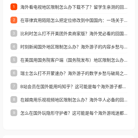
海外看电视地区限制怎么办下载不了？留学生亲测的回国加速方案（附2026世界杯观赛技巧）
1
在菲律宾用陌陌怎么把定位修改到中国国内：一场关于归属感与连接的探索
2
比利时怎么打不开美团外卖商家版？海外党必看的回国加速全攻略
3
时刻新闻国外地区限制怎么办？海外游子的内容乡愁与破局之路
4
在美国用国务院客户端（国务院发布）地区限制怎么办？3步解决海外看国内内容难题
5
瑞士怎么打不开蒙速办？海外游子的数字乡愁与破局之路
6
B站会员在国外能用吗知乎？这可能是每个海外游子都问过的问题
7
在越南用乐视视频地区限制怎么办？海外华人必备的回国加速攻略
8
怎么在国外玩隐形守护者？这可能是每个海外游戏迷都问过的问题
9