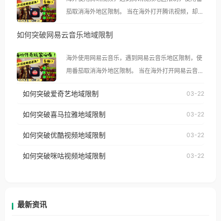
茄取消海外地区限制。 当在海外打开腾讯视频，却突
然弹出“由于版权限制，您所在的地区无法播放”的提
如何突破网易云音乐地域限制
示语。 海外用户如香港、澳门、台湾、美国、加拿
大、澳大利亚、欧洲等国家和地区时，腾讯视频也会
海外使用网易云音乐，遇到网易云音乐地区限制，使
像其他音乐平台一样，出现地区及版权限制问题，且
用番茄取消海外地区限制。 当在海外打开网易云音
仅能在中国大陆地区播放。 遇到这个问题的朋友们，
乐，却突然弹出“由于版权限制，您所在的地区无法
使用番茄回国加速器，即可解决「海外用户收听腾讯
如何突破爱奇艺地域限制
03-22
播放”的提示语。 海外用户如香港、澳门、台湾、美
视频地区版权限制」的问题，无论人在香港、澳门、
国、加拿大、澳大利亚、欧洲等国家和地区时，网易
如何突破喜马拉雅地域限制
03-22
台湾、美国、加拿大、澳大利亚、欧洲等国家和地区
云音乐也会像其他音乐平台一样，出现地区及版权限
工作、留学、定居等，都可以使用，不再因地区和版
如何突破优酷视频地域限制
03-22
制问题，且仅能在中国大陆地区播放。 遇到这个问题
权限制所困扰。
的朋友们，使用番茄回国加速器，即可解决「海外用
如何突破咪咕视频地域限制
03-22
户收听网易云音乐地区版权限制」的问题，无论人在
香港、澳门、台湾、美国、加拿大、澳大利亚、欧洲
等国家和地区工作、留学、定居等，都可以使用，不
再因地区和版权限制所困扰。
最新资讯