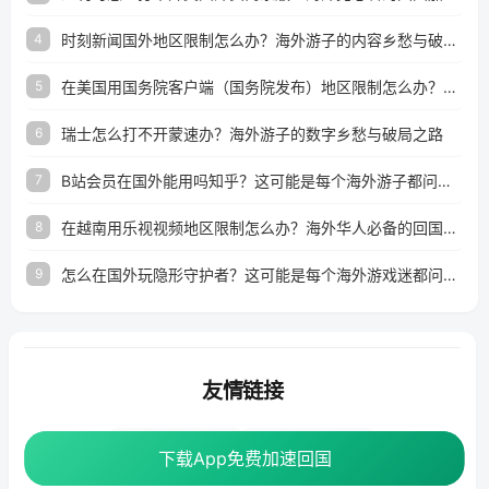
时刻新闻国外地区限制怎么办？海外游子的内容乡愁与破局之路
4
在美国用国务院客户端（国务院发布）地区限制怎么办？3步解决海外看国内内容难题
5
瑞士怎么打不开蒙速办？海外游子的数字乡愁与破局之路
6
B站会员在国外能用吗知乎？这可能是每个海外游子都问过的问题
7
在越南用乐视视频地区限制怎么办？海外华人必备的回国加速攻略
8
怎么在国外玩隐形守护者？这可能是每个海外游戏迷都问过的问题
9
友情链接
海外回国加速器
番茄加速器
下载App免费加速回国
下载App免费加速回国