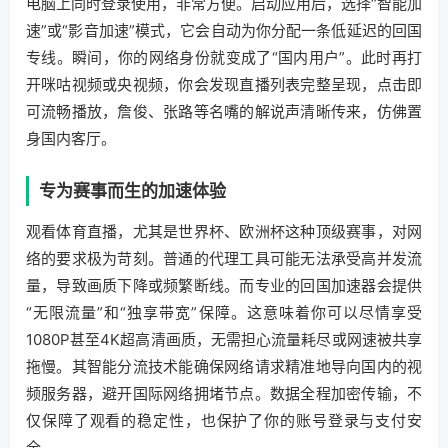
电脑上同时登录使用，非常方便。启动应用后，选择“智能加
速”或“影音加速”模式，它会自动为你分配一条低延迟的回国
专线。瞬间，你的网络身份就变成了“国内用户”。此时再打
开咪咕视频或央视频，你会发现直播列表完整呈现，点击即
可流畅播放，詹俊、张路等名嘴的解说声清晰传来，仿佛置
身国内客厅。
专为赛事而生的加速体验
观看体育直播，尤其是世界杯、欧洲杯这种顶级赛事，对网
络的要求极为苛刻。普通的代理工具可能无法承受高并发流
量，导致画质下降或频繁断线。而专业的回国加速器会提供
“无限流量”和“独享带宽”保障。这意味着你可以尽情享受
1080P甚至4K超高清画质，无需担心流量耗尽或网速被共享
拖慢。其智能分流技术能确保网络请求精准地导向国内的视
频服务器，避开国际网络拥堵节点。数据全程加密传输，不
仅保障了观看的稳定性，也保护了你的账号登录与支付安
全。