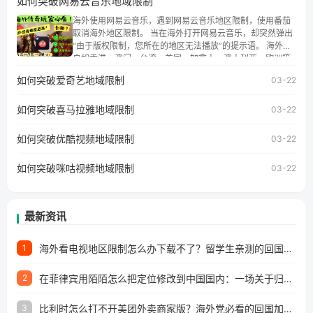
如何突破网易云音乐地域限制
权限制问题，且仅能在中国大陆地区播放。 遇到这个问题的
朋友们，使用番茄回国加速器，即可解决「海外用户收听腾
海外使用网易云音乐，遇到网易云音乐地区限制，使用番茄
讯视频地区版权限制」的问题，无论人在香港、澳门、台
取消海外地区限制。 当在海外打开网易云音乐，却突然弹出
湾、美国、加拿大、澳大利亚、欧洲等国家和地区工作、留
“由于版权限制，您所在的地区无法播放”的提示语。 海外用
学、定居等，都可以使用，不再因地区和版权限制所困扰。
户如香港、澳门、台湾、美国、加拿大、澳大利亚、欧洲等
国家和地区时，网易云音乐也会像其他音乐平台一样，出现
如何突破爱奇艺地域限制
03-22
地区及版权限制问题，且仅能在中国大陆地区播放。 遇到这
个问题的朋友们，使用番茄回国加速器，即可解决「海外用
如何突破喜马拉雅地域限制
户收听网易云音乐地区版权限制」的问题，无论人在香港、
03-22
澳门、台湾、美国、加拿大、澳大利亚、欧洲等国家和地区
工作、留学、定居等，都可以使用，不再因地区和版权限制
如何突破优酷视频地域限制
03-22
所困扰。
如何突破咪咕视频地域限制
03-22
最新资讯
海外看电视地区限制怎么办下载不了？留学生亲测的回国加速方案（附2026世界杯观赛技巧）
1
在菲律宾用陌陌怎么把定位修改到中国国内：一场关于归属感与连接的探索
2
比利时怎么打不开美团外卖商家版？海外党必看的回国加速全攻略
3