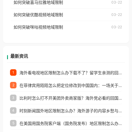
如何突破喜马拉雅地域限制
03-22
台湾、美国、加拿大、澳大利亚、欧洲等国家和地区
云音乐也会像其他音乐平台一样，出现地区及版权限
工作、留学、定居等，都可以使用，不再因地区和版
如何突破优酷视频地域限制
03-22
制问题，且仅能在中国大陆地区播放。 遇到这个问题
权限制所困扰。
的朋友们，使用番茄回国加速器，即可解决「海外用
如何突破咪咕视频地域限制
03-22
户收听网易云音乐地区版权限制」的问题，无论人在
香港、澳门、台湾、美国、加拿大、澳大利亚、欧洲
等国家和地区工作、留学、定居等，都可以使用，不
再因地区和版权限制所困扰。
最新资讯
海外看电视地区限制怎么办下载不了？留学生亲测的回国加速方案（附2026世界杯观赛技巧）
1
在菲律宾用陌陌怎么把定位修改到中国国内：一场关于归属感与连接的探索
2
比利时怎么打不开美团外卖商家版？海外党必看的回国加速全攻略
3
时刻新闻国外地区限制怎么办？海外游子的内容乡愁与破局之路
4
在美国用国务院客户端（国务院发布）地区限制怎么办？3步解决海外看国内内容难题
5