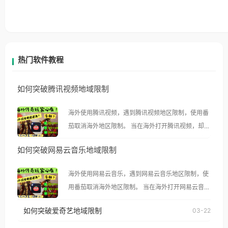
热门软件教程
如何突破腾讯视频地域限制
海外使用腾讯视频，遇到腾讯视频地区限制，使用番
茄取消海外地区限制。 当在海外打开腾讯视频，却突
然弹出“由于版权限制，您所在的地区无法播放”的提
如何突破网易云音乐地域限制
示语。 海外用户如香港、澳门、台湾、美国、加拿
大、澳大利亚、欧洲等国家和地区时，腾讯视频也会
海外使用网易云音乐，遇到网易云音乐地区限制，使
像其他音乐平台一样，出现地区及版权限制问题，且
用番茄取消海外地区限制。 当在海外打开网易云音
仅能在中国大陆地区播放。 遇到这个问题的朋友们，
乐，却突然弹出“由于版权限制，您所在的地区无法
使用番茄回国加速器，即可解决「海外用户收听腾讯
如何突破爱奇艺地域限制
03-22
播放”的提示语。 海外用户如香港、澳门、台湾、美
视频地区版权限制」的问题，无论人在香港、澳门、
国、加拿大、澳大利亚、欧洲等国家和地区时，网易