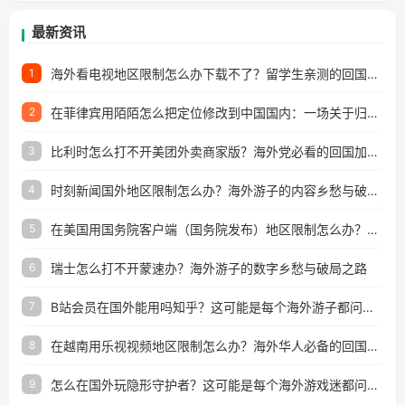
最新资讯
海外看电视地区限制怎么办下载不了？留学生亲测的回国加速方案（附2026世界杯观赛技巧）
1
在菲律宾用陌陌怎么把定位修改到中国国内：一场关于归属感与连接的探索
2
比利时怎么打不开美团外卖商家版？海外党必看的回国加速全攻略
3
时刻新闻国外地区限制怎么办？海外游子的内容乡愁与破局之路
4
在美国用国务院客户端（国务院发布）地区限制怎么办？3步解决海外看国内内容难题
5
瑞士怎么打不开蒙速办？海外游子的数字乡愁与破局之路
6
B站会员在国外能用吗知乎？这可能是每个海外游子都问过的问题
7
在越南用乐视视频地区限制怎么办？海外华人必备的回国加速攻略
8
怎么在国外玩隐形守护者？这可能是每个海外游戏迷都问过的问题
9