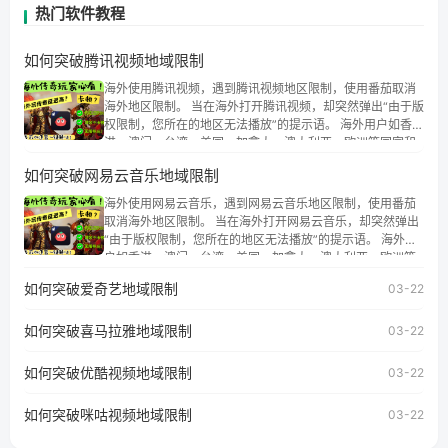
热门软件教程
如何突破腾讯视频地域限制
海外使用腾讯视频，遇到腾讯视频地区限制，使用番茄取消
海外地区限制。 当在海外打开腾讯视频，却突然弹出“由于版
权限制，您所在的地区无法播放”的提示语。 海外用户如香
港、澳门、台湾、美国、加拿大、澳大利亚、欧洲等国家和
地区时，腾讯视频也会像其他音乐平台一样，出现地区及版
如何突破网易云音乐地域限制
权限制问题，且仅能在中国大陆地区播放。 遇到这个问题的
朋友们，使用番茄回国加速器，即可解决「海外用户收听腾
海外使用网易云音乐，遇到网易云音乐地区限制，使用番茄
讯视频地区版权限制」的问题，无论人在香港、澳门、台
取消海外地区限制。 当在海外打开网易云音乐，却突然弹出
湾、美国、加拿大、澳大利亚、欧洲等国家和地区工作、留
“由于版权限制，您所在的地区无法播放”的提示语。 海外用
学、定居等，都可以使用，不再因地区和版权限制所困扰。
户如香港、澳门、台湾、美国、加拿大、澳大利亚、欧洲等
国家和地区时，网易云音乐也会像其他音乐平台一样，出现
如何突破爱奇艺地域限制
03-22
地区及版权限制问题，且仅能在中国大陆地区播放。 遇到这
个问题的朋友们，使用番茄回国加速器，即可解决「海外用
如何突破喜马拉雅地域限制
户收听网易云音乐地区版权限制」的问题，无论人在香港、
03-22
澳门、台湾、美国、加拿大、澳大利亚、欧洲等国家和地区
工作、留学、定居等，都可以使用，不再因地区和版权限制
如何突破优酷视频地域限制
03-22
所困扰。
如何突破咪咕视频地域限制
03-22