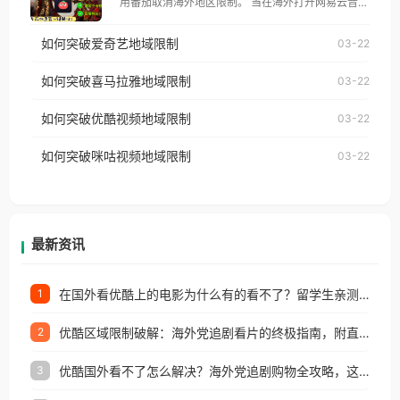
用番茄取消海外地区限制。 当在海外打开网易云音
仅能在中国大陆地区播放。 遇到这个问题的朋友们，
乐，却突然弹出“由于版权限制，您所在的地区无法
使用番茄回国加速器，即可解决「海外用户收听腾讯
如何突破爱奇艺地域限制
03-22
播放”的提示语。 海外用户如香港、澳门、台湾、美
视频地区版权限制」的问题，无论人在香港、澳门、
国、加拿大、澳大利亚、欧洲等国家和地区时，网易
如何突破喜马拉雅地域限制
03-22
台湾、美国、加拿大、澳大利亚、欧洲等国家和地区
云音乐也会像其他音乐平台一样，出现地区及版权限
工作、留学、定居等，都可以使用，不再因地区和版
如何突破优酷视频地域限制
03-22
制问题，且仅能在中国大陆地区播放。 遇到这个问题
权限制所困扰。
的朋友们，使用番茄回国加速器，即可解决「海外用
如何突破咪咕视频地域限制
03-22
户收听网易云音乐地区版权限制」的问题，无论人在
香港、澳门、台湾、美国、加拿大、澳大利亚、欧洲
等国家和地区工作、留学、定居等，都可以使用，不
再因地区和版权限制所困扰。
最新资讯
在国外看优酷上的电影为什么有的看不了？留学生亲测有效的回国加速方案
1
优酷区域限制破解：海外党追剧看片的终极指南，附直播欧冠+1905电影网解决方案
2
优酷国外看不了怎么解决？海外党追剧购物全攻略，这招亲测有效！
3