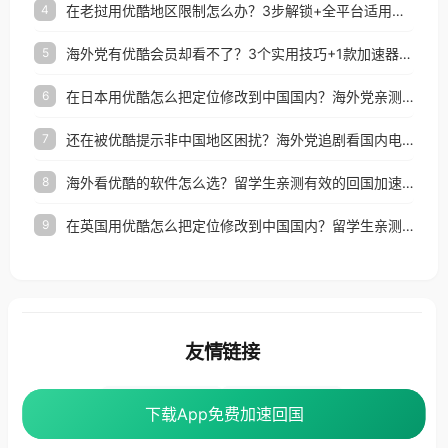
在老挝用优酷地区限制怎么办？3步解锁+全平台适用的回国加速器指南
4
海外党有优酷会员却看不了？3个实用技巧+1款加速器解决追剧&金融APP难题
5
在日本用优酷怎么把定位修改到中国国内？海外党亲测有效的回国加速指南
6
还在被优酷提示非中国地区困扰？海外党追剧看国内电影的正确打开方式
7
海外看优酷的软件怎么选？留学生亲测有效的回国加速方案
8
在英国用优酷怎么把定位修改到中国国内？留学生亲测有效的回国加速方案
9
友情链接
海外回国加速器
番茄加速器
下载App免费加速回国
下载App免费加速回国