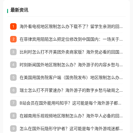
再因地区和版权限制所困扰。
最新资讯
海外看电视地区限制怎么办下载不了？留学生亲测的回国加速方案（附2026世界杯观赛技巧）
1
在菲律宾用陌陌怎么把定位修改到中国国内：一场关于归属感与连接的探索
2
比利时怎么打不开美团外卖商家版？海外党必看的回国加速全攻略
3
时刻新闻国外地区限制怎么办？海外游子的内容乡愁与破局之路
4
在美国用国务院客户端（国务院发布）地区限制怎么办？3步解决海外看国内内容难题
5
瑞士怎么打不开蒙速办？海外游子的数字乡愁与破局之路
6
B站会员在国外能用吗知乎？这可能是每个海外游子都问过的问题
7
在越南用乐视视频地区限制怎么办？海外华人必备的回国加速攻略
8
怎么在国外玩隐形守护者？这可能是每个海外游戏迷都问过的问题
9