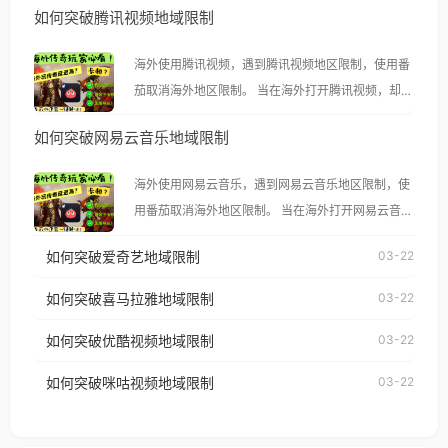
如何突破腾讯视频地域限制
海外使用腾讯视频，遇到腾讯视频地区限制，使用番
茄取消海外地区限制。 当在海外打开腾讯视频，却突
然弹出“由于版权限制，您所在的地区无法播放”的提
如何突破网易云音乐地域限制
示语。 海外用户如香港、澳门、台湾、美国、加拿
大、澳大利亚、欧洲等国家和地区时，腾讯视频也会
海外使用网易云音乐，遇到网易云音乐地区限制，使
像其他音乐平台一样，出现地区及版权限制问题，且
用番茄取消海外地区限制。 当在海外打开网易云音
仅能在中国大陆地区播放。 遇到这个问题的朋友们，
乐，却突然弹出“由于版权限制，您所在的地区无法
使用番茄回国加速器，即可解决「海外用户收听腾讯
如何突破爱奇艺地域限制
03-22
播放”的提示语。 海外用户如香港、澳门、台湾、美
视频地区版权限制」的问题，无论人在香港、澳门、
国、加拿大、澳大利亚、欧洲等国家和地区时，网易
如何突破喜马拉雅地域限制
03-22
台湾、美国、加拿大、澳大利亚、欧洲等国家和地区
云音乐也会像其他音乐平台一样，出现地区及版权限
工作、留学、定居等，都可以使用，不再因地区和版
如何突破优酷视频地域限制
03-22
制问题，且仅能在中国大陆地区播放。 遇到这个问题
权限制所困扰。
的朋友们，使用番茄回国加速器，即可解决「海外用
如何突破咪咕视频地域限制
03-22
户收听网易云音乐地区版权限制」的问题，无论人在
香港、澳门、台湾、美国、加拿大、澳大利亚、欧洲
等国家和地区工作、留学、定居等，都可以使用，不