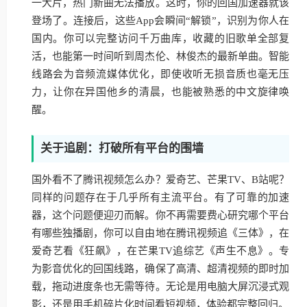
一大片，热门新曲无法播放。这时，你的回国加速器就该
登场了。连接后，这些App会瞬间“解锁”，识别为你人在
国内。你可以完整访问千万曲库，收藏的旧歌单全部复
活，也能第一时间听到周杰伦、林俊杰的最新单曲。智能
线路会为音频流媒体优化，即使收听无损音质也毫无压
力，让你在异国他乡的清晨，也能被熟悉的中文旋律唤
醒。
关于追剧：打破所有平台的围墙
国外看不了腾讯视频怎么办？爱奇艺、芒果TV、B站呢？
同样的问题存在于几乎所有主流平台。有了可靠的加速
器，这个问题便迎刃而解。你不再需要费心研究哪个平台
有哪些独播剧，你可以自由地在腾讯视频追《三体》，在
爱奇艺看《狂飙》，在芒果TV追综艺《声生不息》。专
为影音优化的回国线路，确保了高清、超清视频的即时加
载，拖动进度条也无需等待。无论是用电脑大屏沉浸式观
影，还是用手机碎片化时间看短视频，体验都完整回归。