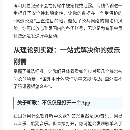
码和观看记录不会在传输中被窥探或泄露。专线传输进一
步提升了安全性和稳定性，让你的数据在一条受保护的
“高速公路”上直达目的地，避免了公共网络的拥堵和风
险。你可以放心登录国内的各类账号，无论是为音乐会员
付费还是发送弹幕互动。
从理论到实践：一站式解决你的娱乐
刚需
掌握了挑选标准，让我们具体看看如何应对那几个最常被
问及的场景：“国外用什么软件听中文歌”以及“国外看不
了腾讯视频怎么办”。
关于听歌：不仅仅是打开一个App
在国外用什么软件听中文歌？答案当然是QQ音乐、网易
云音乐、酷狗音乐。但直接打开，你可能会发现歌单灰了