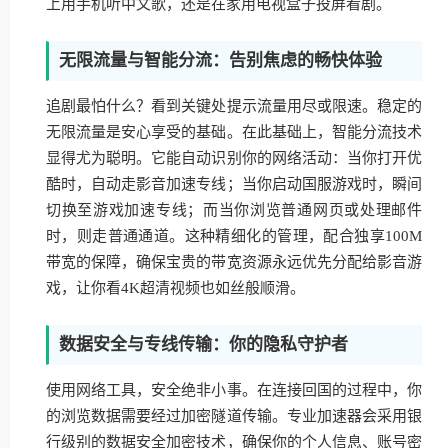
上用手机听中文歌，还是在家用电视盒子投屏看剧。
无限流量与智能分流：告别焦虑的畅快体验
追剧最怕什么？看到关键处提示流量用尽或限速。稳定的
无限流量是安心享受的基础。在此基础上，智能分流技术
显得尤为聪明。它能自动识别你的网络活动：当你打开优
酷时，自动走影音加速专线；当你启动国服游戏时，瞬间
切换至游戏加速专线；而当你浏览普通网页或处理邮件
时，则走普通通道。这种精细化的管理，配合独享100M
带宽的保障，确保宝贵的带宽资源永远优先分配给影音游
戏，让你看4K超清视频也如丝般顺滑。
数据安全与专线传输：你的隐私守护者
使用网络工具，安全绝非小事。在连接回国的过程中，你
的浏览数据需要经过加密隧道传输。专业加速器会采用银
行级别的数据安全加密技术，确保你的个人信息、账号密