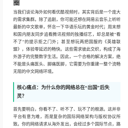
圈
当我们谈论海外如何看优酷视频时，其实背后是一个庞大
的需求集群。除了追剧，你可能还想在网易云音乐上听听
最新的中文歌单，怀念一下华语乐坛的黄金时代；周末想
和国内朋友同步追看腾讯视频的独播综艺，却总是被“看
不了”的提示拒之门外；甚至想玩两把国服的《英雄联
盟》，体验零延迟的畅快。这些需求彼此交织，构成了海
外游子的完整数字生活。因此，一个合格的解决方案，绝
不能是头痛医头、脚痛医脚，它需要为你重建一整个流畅
无阻的中文网络环境。
核心痛点：为什么你的网络总在“出国”后失
灵？
首先要明白，你看不了、听不了、玩不了的根源。这并非
平台有意为难，而是复杂的国际网络架构与版权协议所
致。你的网络请求从海外发出，会经过多个国际节点，路