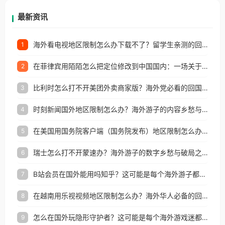
再因地区和版权限制所困扰。
最新资讯
海外看电视地区限制怎么办下载不了？留学生亲测的回国加速方案（附2026世界杯观赛技巧）
1
在菲律宾用陌陌怎么把定位修改到中国国内：一场关于归属感与连接的探索
2
比利时怎么打不开美团外卖商家版？海外党必看的回国加速全攻略
3
时刻新闻国外地区限制怎么办？海外游子的内容乡愁与破局之路
4
在美国用国务院客户端（国务院发布）地区限制怎么办？3步解决海外看国内内容难题
5
瑞士怎么打不开蒙速办？海外游子的数字乡愁与破局之路
6
B站会员在国外能用吗知乎？这可能是每个海外游子都问过的问题
7
在越南用乐视视频地区限制怎么办？海外华人必备的回国加速攻略
8
怎么在国外玩隐形守护者？这可能是每个海外游戏迷都问过的问题
9