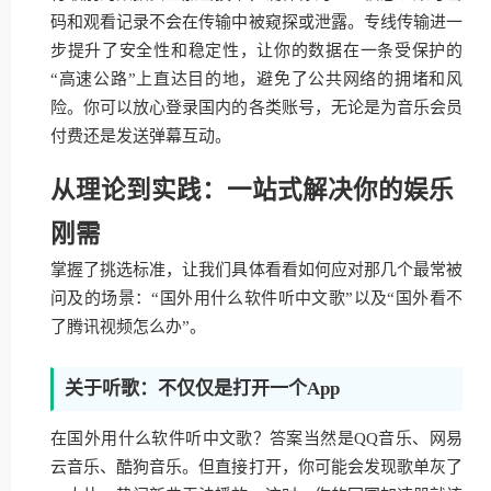
码和观看记录不会在传输中被窥探或泄露。专线传输进一
步提升了安全性和稳定性，让你的数据在一条受保护的
“高速公路”上直达目的地，避免了公共网络的拥堵和风
险。你可以放心登录国内的各类账号，无论是为音乐会员
付费还是发送弹幕互动。
从理论到实践：一站式解决你的娱乐
刚需
掌握了挑选标准，让我们具体看看如何应对那几个最常被
问及的场景：“国外用什么软件听中文歌”以及“国外看不
了腾讯视频怎么办”。
关于听歌：不仅仅是打开一个App
在国外用什么软件听中文歌？答案当然是QQ音乐、网易
云音乐、酷狗音乐。但直接打开，你可能会发现歌单灰了