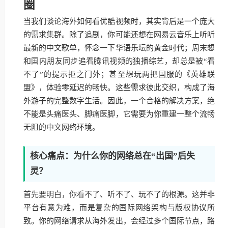
圈
当我们谈论海外如何看优酷视频时，其实背后是一个庞大
的需求集群。除了追剧，你可能还想在网易云音乐上听听
最新的中文歌单，怀念一下华语乐坛的黄金时代；周末想
和国内朋友同步追看腾讯视频的独播综艺，却总是被“看
不了”的提示拒之门外；甚至想玩两把国服的《英雄联
盟》，体验零延迟的畅快。这些需求彼此交织，构成了海
外游子的完整数字生活。因此，一个合格的解决方案，绝
不能是头痛医头、脚痛医脚，它需要为你重建一整个流畅
无阻的中文网络环境。
核心痛点：为什么你的网络总在“出国”后失
灵？
首先要明白，你看不了、听不了、玩不了的根源。这并非
平台有意为难，而是复杂的国际网络架构与版权协议所
致。你的网络请求从海外发出，会经过多个国际节点，路