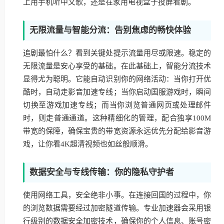
上用手机听中文歌，还是在家用电视盒子投屏看剧。
无限流量与智能分流：告别焦虑的畅快体验
追剧最怕什么？看到关键处提示流量用尽或限速。稳定的
无限流量是安心享受的基础。在此基础上，智能分流技术
显得尤为聪明。它能自动识别你的网络活动：当你打开优
酷时，自动走影音加速专线；当你启动国服游戏时，瞬间
切换至游戏加速专线；而当你浏览普通网页或处理邮件
时，则走普通通道。这种精细化的管理，配合独享100M
带宽的保障，确保宝贵的带宽资源永远优先分配给影音游
戏，让你看4K超清视频也如丝般顺滑。
数据安全与专线传输：你的隐私守护者
使用网络工具，安全绝非小事。在连接回国的过程中，你
的浏览数据需要经过加密隧道传输。专业加速器会采用银
行级别的数据安全加密技术，确保你的个人信息、账号密