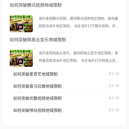
如何突破腾讯视频地域限制
海外使用腾讯视频，遇到腾讯视频地区限制，使用番
茄取消海外地区限制。 当在海外打开腾讯视频，却突
然弹出“由于版权限制，您所在的地区无法播放”的提
如何突破网易云音乐地域限制
示语。 海外用户如香港、澳门、台湾、美国、加拿
大、澳大利亚、欧洲等国家和地区时，腾讯视频也会
海外使用网易云音乐，遇到网易云音乐地区限制，使
像其他音乐平台一样，出现地区及版权限制问题，且
用番茄取消海外地区限制。 当在海外打开网易云音
仅能在中国大陆地区播放。 遇到这个问题的朋友们，
乐，却突然弹出“由于版权限制，您所在的地区无法
使用番茄回国加速器，即可解决「海外用户收听腾讯
如何突破爱奇艺地域限制
03-22
播放”的提示语。 海外用户如香港、澳门、台湾、美
视频地区版权限制」的问题，无论人在香港、澳门、
国、加拿大、澳大利亚、欧洲等国家和地区时，网易
如何突破喜马拉雅地域限制
03-22
台湾、美国、加拿大、澳大利亚、欧洲等国家和地区
云音乐也会像其他音乐平台一样，出现地区及版权限
工作、留学、定居等，都可以使用，不再因地区和版
如何突破优酷视频地域限制
03-22
制问题，且仅能在中国大陆地区播放。 遇到这个问题
权限制所困扰。
的朋友们，使用番茄回国加速器，即可解决「海外用
如何突破咪咕视频地域限制
03-22
户收听网易云音乐地区版权限制」的问题，无论人在
香港、澳门、台湾、美国、加拿大、澳大利亚、欧洲
等国家和地区工作、留学、定居等，都可以使用，不