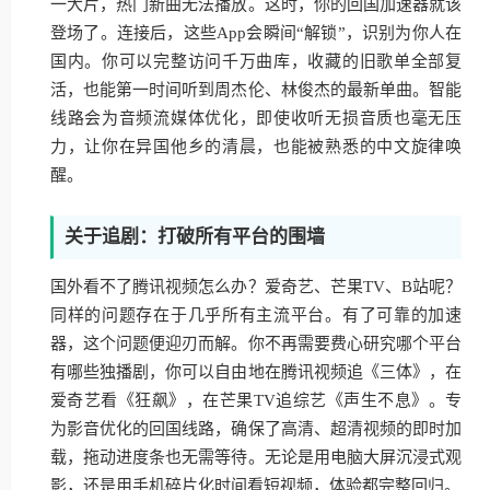
一大片，热门新曲无法播放。这时，你的回国加速器就该
登场了。连接后，这些App会瞬间“解锁”，识别为你人在
国内。你可以完整访问千万曲库，收藏的旧歌单全部复
活，也能第一时间听到周杰伦、林俊杰的最新单曲。智能
线路会为音频流媒体优化，即使收听无损音质也毫无压
力，让你在异国他乡的清晨，也能被熟悉的中文旋律唤
醒。
关于追剧：打破所有平台的围墙
国外看不了腾讯视频怎么办？爱奇艺、芒果TV、B站呢？
同样的问题存在于几乎所有主流平台。有了可靠的加速
器，这个问题便迎刃而解。你不再需要费心研究哪个平台
有哪些独播剧，你可以自由地在腾讯视频追《三体》，在
爱奇艺看《狂飙》，在芒果TV追综艺《声生不息》。专
为影音优化的回国线路，确保了高清、超清视频的即时加
载，拖动进度条也无需等待。无论是用电脑大屏沉浸式观
影，还是用手机碎片化时间看短视频，体验都完整回归。