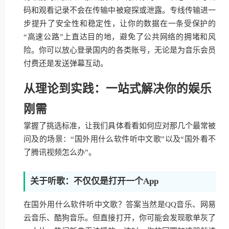
码和观看记录不会在传输中被窥探或泄露。专线传输进一
步提升了安全性和稳定性，让你的数据在一条受保护的
“高速公路”上直达目的地，避免了公共网络的拥堵和风
险。你可以放心登录国内的各类账号，无论是为音乐会员
付费还是发送弹幕互动。
从理论到实践：一站式解决你的娱乐
刚需
掌握了挑选标准，让我们具体看看如何应对那几个最常被
问及的场景：“国外用什么软件听中文歌”以及“国外看不
了腾讯视频怎么办”。
关于听歌：不仅仅是打开一个App
在国外用什么软件听中文歌？答案当然是QQ音乐、网易
云音乐、酷狗音乐。但直接打开，你可能会发现歌单灰了