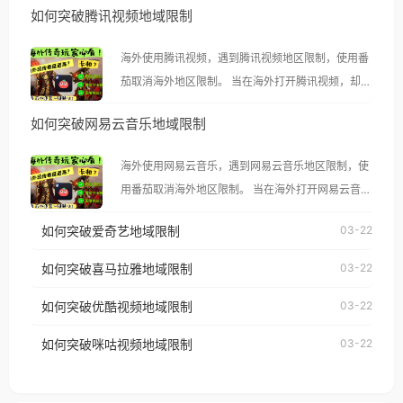
如何突破腾讯视频地域限制
海外使用腾讯视频，遇到腾讯视频地区限制，使用番
茄取消海外地区限制。 当在海外打开腾讯视频，却突
然弹出“由于版权限制，您所在的地区无法播放”的提
如何突破网易云音乐地域限制
示语。 海外用户如香港、澳门、台湾、美国、加拿
大、澳大利亚、欧洲等国家和地区时，腾讯视频也会
海外使用网易云音乐，遇到网易云音乐地区限制，使
像其他音乐平台一样，出现地区及版权限制问题，且
用番茄取消海外地区限制。 当在海外打开网易云音
仅能在中国大陆地区播放。 遇到这个问题的朋友们，
乐，却突然弹出“由于版权限制，您所在的地区无法
使用番茄回国加速器，即可解决「海外用户收听腾讯
如何突破爱奇艺地域限制
03-22
播放”的提示语。 海外用户如香港、澳门、台湾、美
视频地区版权限制」的问题，无论人在香港、澳门、
国、加拿大、澳大利亚、欧洲等国家和地区时，网易
如何突破喜马拉雅地域限制
03-22
台湾、美国、加拿大、澳大利亚、欧洲等国家和地区
云音乐也会像其他音乐平台一样，出现地区及版权限
工作、留学、定居等，都可以使用，不再因地区和版
如何突破优酷视频地域限制
03-22
制问题，且仅能在中国大陆地区播放。 遇到这个问题
权限制所困扰。
的朋友们，使用番茄回国加速器，即可解决「海外用
如何突破咪咕视频地域限制
03-22
户收听网易云音乐地区版权限制」的问题，无论人在
香港、澳门、台湾、美国、加拿大、澳大利亚、欧洲
等国家和地区工作、留学、定居等，都可以使用，不