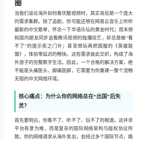
圈
当我们谈论海外如何看优酷视频时，其实背后是一个庞大
的需求集群。除了追剧，你可能还想在网易云音乐上听听
最新的中文歌单，怀念一下华语乐坛的黄金时代；周末想
和国内朋友同步追看腾讯视频的独播综艺，却总是被“看
不了”的提示拒之门外；甚至想玩两把国服的《英雄联
盟》，体验零延迟的畅快。这些需求彼此交织，构成了海
外游子的完整数字生活。因此，一个合格的解决方案，绝
不能是头痛医头、脚痛医脚，它需要为你重建一整个流畅
无阻的中文网络环境。
核心痛点：为什么你的网络总在“出国”后失
灵？
首先要明白，你看不了、听不了、玩不了的根源。这并非
平台有意为难，而是复杂的国际网络架构与版权协议所
致。你的网络请求从海外发出，会经过多个国际节点，路