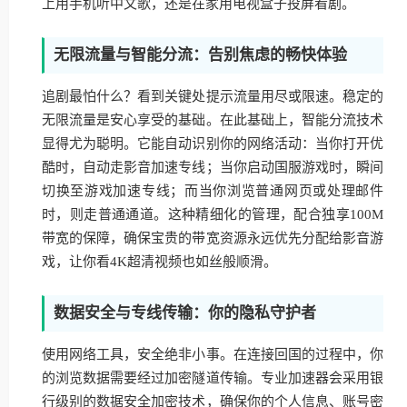
上用手机听中文歌，还是在家用电视盒子投屏看剧。
无限流量与智能分流：告别焦虑的畅快体验
追剧最怕什么？看到关键处提示流量用尽或限速。稳定的
无限流量是安心享受的基础。在此基础上，智能分流技术
显得尤为聪明。它能自动识别你的网络活动：当你打开优
酷时，自动走影音加速专线；当你启动国服游戏时，瞬间
切换至游戏加速专线；而当你浏览普通网页或处理邮件
时，则走普通通道。这种精细化的管理，配合独享100M
带宽的保障，确保宝贵的带宽资源永远优先分配给影音游
戏，让你看4K超清视频也如丝般顺滑。
数据安全与专线传输：你的隐私守护者
使用网络工具，安全绝非小事。在连接回国的过程中，你
的浏览数据需要经过加密隧道传输。专业加速器会采用银
行级别的数据安全加密技术，确保你的个人信息、账号密