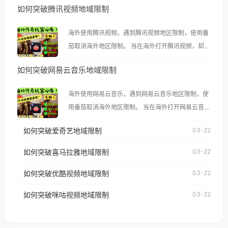
如何突破腾讯视频地域限制
海外使用腾讯视频，遇到腾讯视频地区限制，使用番
茄取消海外地区限制。 当在海外打开腾讯视频，却突
然弹出“由于版权限制，您所在的地区无法播放”的提
如何突破网易云音乐地域限制
示语。 海外用户如香港、澳门、台湾、美国、加拿
大、澳大利亚、欧洲等国家和地区时，腾讯视频也会
海外使用网易云音乐，遇到网易云音乐地区限制，使
像其他音乐平台一样，出现地区及版权限制问题，且
用番茄取消海外地区限制。 当在海外打开网易云音
仅能在中国大陆地区播放。 遇到这个问题的朋友们，
乐，却突然弹出“由于版权限制，您所在的地区无法
使用番茄回国加速器，即可解决「海外用户收听腾讯
如何突破爱奇艺地域限制
03-22
播放”的提示语。 海外用户如香港、澳门、台湾、美
视频地区版权限制」的问题，无论人在香港、澳门、
国、加拿大、澳大利亚、欧洲等国家和地区时，网易
如何突破喜马拉雅地域限制
03-22
台湾、美国、加拿大、澳大利亚、欧洲等国家和地区
云音乐也会像其他音乐平台一样，出现地区及版权限
工作、留学、定居等，都可以使用，不再因地区和版
如何突破优酷视频地域限制
03-22
制问题，且仅能在中国大陆地区播放。 遇到这个问题
权限制所困扰。
的朋友们，使用番茄回国加速器，即可解决「海外用
如何突破咪咕视频地域限制
03-22
户收听网易云音乐地区版权限制」的问题，无论人在
香港、澳门、台湾、美国、加拿大、澳大利亚、欧洲
等国家和地区工作、留学、定居等，都可以使用，不