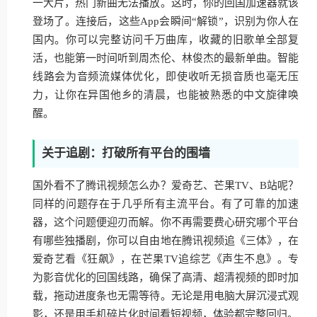
一大片，热门新曲无法播放。这时，你的回国加速器就该
登场了。连接后，这些App会瞬间“解锁”，识别为你人在
国内。你可以完整访问千万曲库，收藏的旧歌单全部复
活，也能第一时间听到周杰伦、林俊杰的最新单曲。智能
线路会为音频流媒体优化，即使收听无损音质也毫无压
力，让你在异国他乡的清晨，也能被熟悉的中文旋律唤
醒。
关于追剧：打破所有平台的围墙
国外看不了腾讯视频怎么办？爱奇艺、芒果TV、B站呢？
同样的问题存在于几乎所有主流平台。有了可靠的加速
器，这个问题便迎刃而解。你不再需要费心研究哪个平台
有哪些独播剧，你可以自由地在腾讯视频追《三体》，在
爱奇艺看《狂飙》，在芒果TV追综艺《声生不息》。专
为影音优化的回国线路，确保了高清、超清视频的即时加
载，拖动进度条也无需等待。无论是用电脑大屏沉浸式观
影，还是用手机碎片化时间看短视频，体验都完整回归。