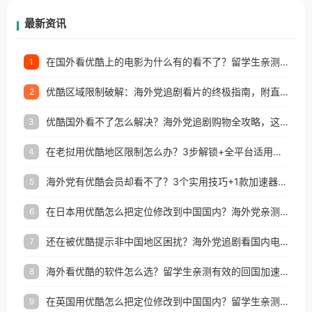
再因地区和版权限制所困扰。
最新资讯
在国外看优酷上的电影为什么有的看不了？留学生亲测有效的回国加速方案
1
优酷区域限制破解：海外党追剧看片的终极指南，附直播欧冠+1905电影网解决方案
2
优酷国外看不了怎么解决？海外党追剧购物全攻略，这招亲测有效！
3
在老挝用优酷地区限制怎么办？3步解锁+全平台适用的回国加速器指南
4
海外党有优酷会员却看不了？3个实用技巧+1款加速器解决追剧&金融APP难题
5
在日本用优酷怎么把定位修改到中国国内？海外党亲测有效的回国加速指南
6
还在被优酷提示非中国地区困扰？海外党追剧看国内电影的正确打开方式
7
海外看优酷的软件怎么选？留学生亲测有效的回国加速方案
8
在英国用优酷怎么把定位修改到中国国内？留学生亲测有效的回国加速方案
9