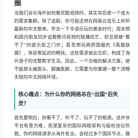
圈
当我们谈论海外如何看优酷视频时，其实背后是一个庞大
的需求集群。除了追剧，你可能还想在网易云音乐上听听
最新的中文歌单，怀念一下华语乐坛的黄金时代；周末想
和国内朋友同步追看腾讯视频的独播综艺，却总是被“看
不了”的提示拒之门外；甚至想玩两把国服的《英雄联
盟》，体验零延迟的畅快。这些需求彼此交织，构成了海
外游子的完整数字生活。因此，一个合格的解决方案，绝
不能是头痛医头、脚痛医脚，它需要为你重建一整个流畅
无阻的中文网络环境。
核心痛点：为什么你的网络总在“出国”后失
灵？
首先要明白，你看不了、听不了、玩不了的根源。这并非
平台有意为难，而是复杂的国际网络架构与版权协议所
致。你的网络请求从海外发出，会经过多个国际节点，路