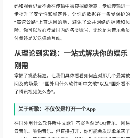
码和观看记录不会在传输中被窥探或泄露。专线传输进一
步提升了安全性和稳定性，让你的数据在一条受保护的
“高速公路”上直达目的地，避免了公共网络的拥堵和风
险。你可以放心登录国内的各类账号，无论是为音乐会员
付费还是发送弹幕互动。
从理论到实践：一站式解决你的娱乐
刚需
掌握了挑选标准，让我们具体看看如何应对那几个最常被
问及的场景：“国外用什么软件听中文歌”以及“国外看不
了腾讯视频怎么办”。
关于听歌：不仅仅是打开一个App
在国外用什么软件听中文歌？答案当然是QQ音乐、网易
云音乐、酷狗音乐。但直接打开，你可能会发现歌单灰了