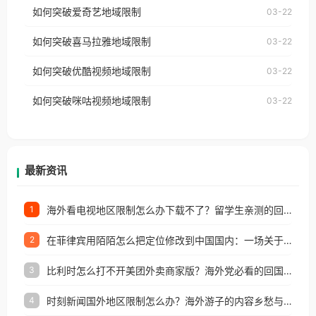
使用番茄回国加速器，即可解决「海外用户收听腾讯
如何突破爱奇艺地域限制
03-22
播放”的提示语。 海外用户如香港、澳门、台湾、美
视频地区版权限制」的问题，无论人在香港、澳门、
国、加拿大、澳大利亚、欧洲等国家和地区时，网易
如何突破喜马拉雅地域限制
03-22
台湾、美国、加拿大、澳大利亚、欧洲等国家和地区
云音乐也会像其他音乐平台一样，出现地区及版权限
工作、留学、定居等，都可以使用，不再因地区和版
如何突破优酷视频地域限制
03-22
制问题，且仅能在中国大陆地区播放。 遇到这个问题
权限制所困扰。
的朋友们，使用番茄回国加速器，即可解决「海外用
如何突破咪咕视频地域限制
03-22
户收听网易云音乐地区版权限制」的问题，无论人在
香港、澳门、台湾、美国、加拿大、澳大利亚、欧洲
等国家和地区工作、留学、定居等，都可以使用，不
再因地区和版权限制所困扰。
最新资讯
海外看电视地区限制怎么办下载不了？留学生亲测的回国加速方案（附2026世界杯观赛技巧）
1
在菲律宾用陌陌怎么把定位修改到中国国内：一场关于归属感与连接的探索
2
比利时怎么打不开美团外卖商家版？海外党必看的回国加速全攻略
3
时刻新闻国外地区限制怎么办？海外游子的内容乡愁与破局之路
4