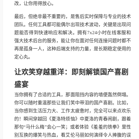
改，让你用得放心。
最后，但绝非最不重要的，是售后实时保障与专业的技术
团队。任何工具都可能偶尔出现技术波动，关键是出现问
题能否得到快速响应和解决。拥有7x24小时在线客服和
强大技术后台的服务，能让你在面对任何连接问题时都不
再是孤身一人，这种后端支持的力量，是长期稳定使用的
定心丸。
让欢笑穿越重洋：即刻解锁国产喜剧
盛宴
当你拥有了合适的工具，那面阻挡内容的墙便轰然倒塌。
你可以随时重温那些让我们笑中带泪的国产喜剧。比如，
当你感到生活压力大、工作太疲惫时，完全可以来点欢乐
的！瞬间穿越回《夏洛特烦恼》中夏洛的青春闹剧，跟着
那句“马什么梅”会心一笑；或者体验《羞羞的铁拳》里性
别互换的爆笑与热血，看艾伦马丽如何演绎令人捧腹的误