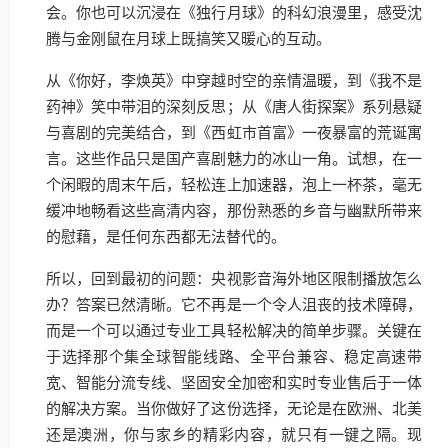
会。你也可以沉浸在《独行月球》的科幻浪漫里，感受沈
腾与金刚鼠在月球上既搞笑又暖心的互动。
从《你好，李焕英》中穿越时空的亲情温暖，到《我不是
药神》笑中带泪的深刻反思；从《唐人街探案》系列悬疑
与喜剧的完美结合，到《西虹市首富》一夜暴富的荒诞寓
言。这些作品只是国产喜剧魅力的冰山一角。试想，在一
个闲暇的周末午后，轻松连上加速器，泡上一杯茶，毫无
缓冲地畅看这些高清内容，那份熟悉的乡音与幽默所带来
的慰藉，是任何东西都无法替代的。
所以，回到最初的问题：央视影音海外地区限制播放怎么
办？答案已然清晰。它不再是一个令人沮丧的技术障碍，
而是一个可以通过专业工具轻松解决的简单步骤。关键在
于选择那个集全球智能线路、全平台兼容、稳定高速带
宽、智能分流专线、坚固安全加密和实时专业售后于一体
的解决方案。当你做好了这份选择，无论是在欧洲、北美
还是澳洲，你与家乡的精彩内容，就只有一键之隔。现