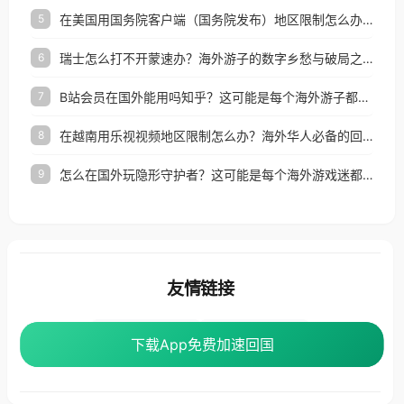
在美国用国务院客户端（国务院发布）地区限制怎么办？3步解决海外看国内内容难题
5
瑞士怎么打不开蒙速办？海外游子的数字乡愁与破局之路
6
B站会员在国外能用吗知乎？这可能是每个海外游子都问过的问题
7
在越南用乐视视频地区限制怎么办？海外华人必备的回国加速攻略
8
怎么在国外玩隐形守护者？这可能是每个海外游戏迷都问过的问题
9
友情链接
海外回国加速器
番茄加速器
下载App免费加速回国
下载App免费加速回国