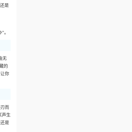
费还是
办”。
曲无
藏的
，让你
迎刃而
《声生
，还是