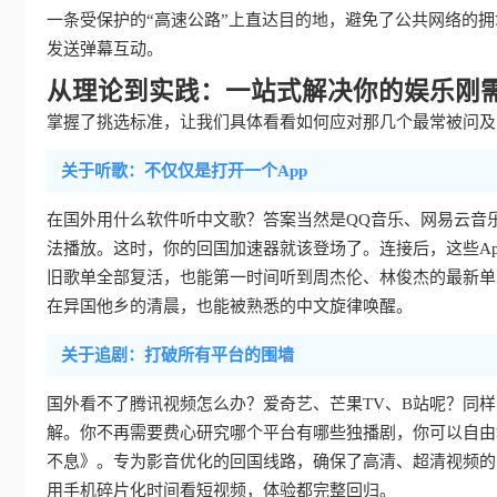
一条受保护的“高速公路”上直达目的地，避免了公共网络的
发送弹幕互动。
从理论到实践：一站式解决你的娱乐刚
掌握了挑选标准，让我们具体看看如何应对那几个最常被问及的
关于听歌：不仅仅是打开一个App
在国外用什么软件听中文歌？答案当然是QQ音乐、网易云音
法播放。这时，你的回国加速器就该登场了。连接后，这些Ap
旧歌单全部复活，也能第一时间听到周杰伦、林俊杰的最新单
在异国他乡的清晨，也能被熟悉的中文旋律唤醒。
关于追剧：打破所有平台的围墙
国外看不了腾讯视频怎么办？爱奇艺、芒果TV、B站呢？同
解。你不再需要费心研究哪个平台有哪些独播剧，你可以自由
不息》。专为影音优化的回国线路，确保了高清、超清视频的
用手机碎片化时间看短视频，体验都完整回归。