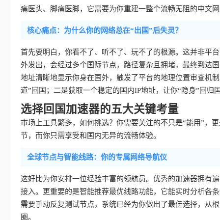
痛医头、脚痛医脚，它需要为你重建一整个流畅无阻的中文网
核心痛点：为什么你的网络总在“出国”后失灵？
首先要明白，你看不了、听不了、玩不了的根源。这并非平台
外发出，会经过多个国际节点，路径复杂且拥堵，最终到达国
地址清晰地显示你身在国外，触发了平台的地理位置审查机制
道”回国；二是获取一个稳定的国内IP地址，让你“隐身”回归
选择回国加速器的五大关键考量
市场上工具繁多，如何挑选？你需要关注的不只是“能用”，更是
节，而你只需享受和国内无异的流畅体验。
全球节点与智能线路：你的专属网络导航仪
这好比为你安排一位经验丰富的领航员。优秀的加速器拥有遍
接入。更重要的是智能推荐最优线路功能，它能实时分析各条
需要手动反复测试节点，系统已经为你做出了最佳选择，从根
圈。