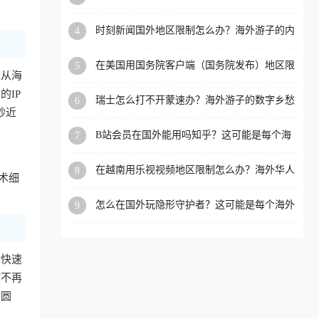
看的回国加速全攻略
洲等国家和地区工作、留
时刻新闻国外地区限制怎么办？海外游子的内
4
学、定居等，都可以使用，
容乡愁与破局之路
不再因地区和版权限制所困
在美国用国务院客户端（国务院发布）地区限
5
扰。
求从海
制怎么办？3步解决海外看国内内容难题
IP
瑞士怎么打不开蒙速办？海外游子的数字乡愁
6
抄近
与破局之路
B站会员在国外能用吗知乎？这可能是每个海
7
外游子都问过的问题
在越南用乐视视频地区限制怎么办？海外华人
8
术细
必备的回国加速攻略
怎么在国外玩隐形守护者？这可能是每个海外
9
游戏迷都问过的问题
近快速
你不再
冲圆