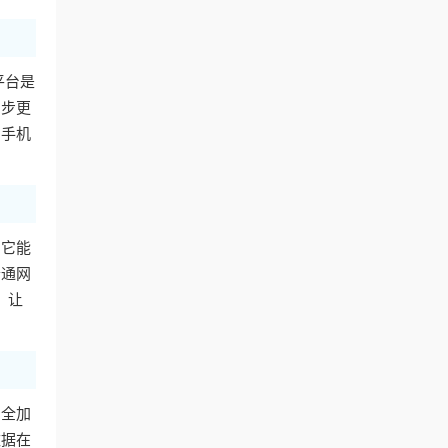
平台是
同步更
用手机
。它能
普通网
，让
安全加
数据在