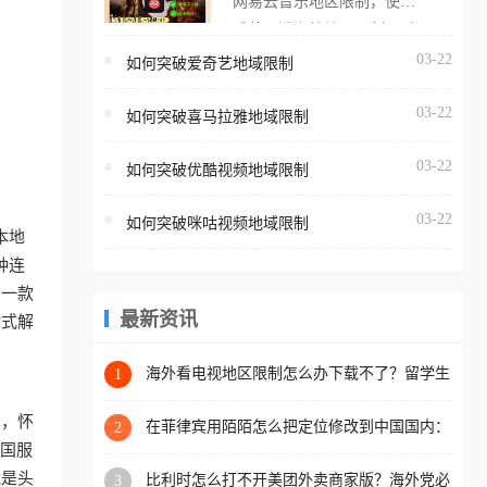
网易云音乐地区限制，使用
海外用户如香港、澳门、台
番茄取消海外地区限制。 当
湾、美国、加拿大、澳大利
在海外打开网易云音乐，却
03-22
如何突破爱奇艺地域限制
亚、欧洲等国家和地区时，
突然弹出“由于版权限制，您
腾讯视频也会像其他音乐平
03-22
所在的地区无法播放”的提示
如何突破喜马拉雅地域限制
台一样，出现地区及版权限
语。 海外用户如香港、澳
制问题，且仅能在中国大陆
03-22
如何突破优酷视频地域限制
门、台湾、美国、加拿大、
地区播放。 遇到这个问题的
澳大利亚、欧洲等国家和地
朋友们，使用番茄回国加速
03-22
如何突破咪咕视频地域限制
区时，网易云音乐也会像其
本地
器，即可解决「海外用户收
他音乐平台一样，出现地区
种连
听腾讯视频地区版权限制」
及版权限制问题，且仅能在
助一款
的问题，无论人在香港、澳
中国大陆地区播放。 遇到这
最新资讯
站式解
门、台湾、美国、加拿大、
个问题的朋友们，使用番茄
澳大利亚、欧洲等国家和地
回国加速器，即可解决「海
海外看电视地区限制怎么办下载不了？留学生
1
区工作、留学、定居等，都
亲测的回国加速方案（附2026世界杯观赛技
外用户收听网易云音乐地区
可以使用，不再因地区和版
巧）
单，怀
版权限制」的问题，无论人
在菲律宾用陌陌怎么把定位修改到中国国内：
2
权限制所困扰。
一场关于归属感与连接的探索
把国服
在香港、澳门、台湾、美
能是头
比利时怎么打不开美团外卖商家版？海外党必
3
国、加拿大、澳大利亚、欧