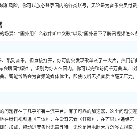
拥堵和风险。你可以放心登录国内的各类账号，无论是为音乐会员付
需
场景：“国外用什么软件听中文歌”以及“国外看不了腾讯视频怎么
乐、酷狗音乐。但直接打开，你可能会发现歌单灰了一大片，热门新
p会瞬间“解锁”，识别为你人在国内。你可以完整访问千万曲库，收
曲。智能线路会为音频流媒体优化，即使收听无损音质也毫无压力
样的问题存在于几乎所有主流平台。有了可靠的加速器，这个问题便
地在腾讯视频追《三体》，在爱奇艺看《狂飙》，在芒果TV追综艺
即时加载，拖动进度条也无需等待。无论是用电脑大屏沉浸式观影