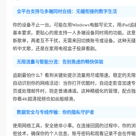
全平台支持与多端同时在线：无缝衔接的数字生活
你的设备不止一台。可能在用Windows电脑写论文，用iPad追剧
基本要求。更贴心的是支持一人多端设备同时用的功能。这意
新歌单，两者互不干扰，无需来回切换账号或设备。这种无缝
听中文歌，还是在家用电视盒子投屏看剧。
无限流量与智能分流：告别焦虑的畅快体验
追剧最怕什么？看到关键处提示流量用尽或限速。稳定的无限
自动识别你的网络活动：当你打开优酷时，自动走影音加速专
页或处理邮件时，则走普通通道。这种精细化的管理，配合独
你看4K超清视频也如丝般顺滑。
数据安全与专线传输：你的隐私守护者
使用网络工具，安全绝非小事。在连接回国的过程中，你的浏
密技术，确保你的个人信息、账号密码和观看记录不会在传输